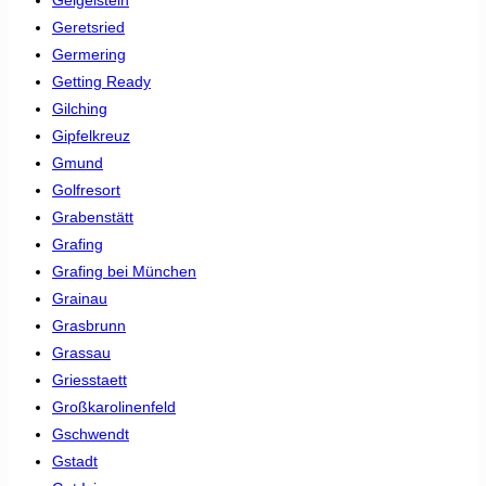
Geretsried
Germering
Getting Ready
Gilching
Gipfelkreuz
Gmund
Golfresort
Grabenstätt
Grafing
Grafing bei München
Grainau
Grasbrunn
Grassau
Griesstaett
Großkarolinenfeld
Gschwendt
Gstadt