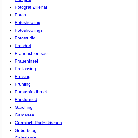
Fotograf Zillertal
Fotos
Fotoshooting
Fotoshootings
Fotostudio
Frasdorf
Frauenchiemsee
Fraueninsel
Freilassing
Freising
Frühling
Fürstenfeldbruck
Fürstenried
Garching
Gardasee
Garmisch Partenkirchen
Geburtstag
Geigelstein