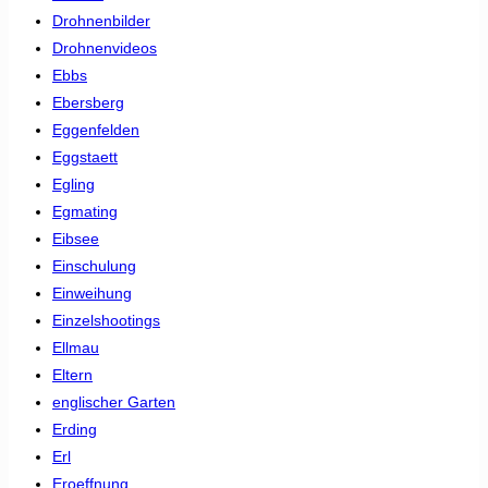
Drohnenbilder
Drohnenvideos
Ebbs
Ebersberg
Eggenfelden
Eggstaett
Egling
Egmating
Eibsee
Einschulung
Einweihung
Einzelshootings
Ellmau
Eltern
englischer Garten
Erding
Erl
Eroeffnung