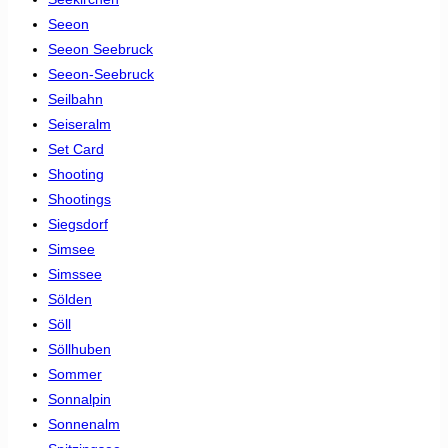
Seeon
Seeon Seebruck
Seeon-Seebruck
Seilbahn
Seiseralm
Set Card
Shooting
Shootings
Siegsdorf
Simsee
Simssee
Sölden
Söll
Söllhuben
Sommer
Sonnalpin
Sonnenalm