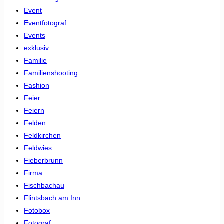
Event
Eventfotograf
Events
exklusiv
Familie
Familienshooting
Fashion
Feier
Feiern
Felden
Feldkirchen
Feldwies
Fieberbrunn
Firma
Fischbachau
Flintsbach am Inn
Fotobox
Fotograf