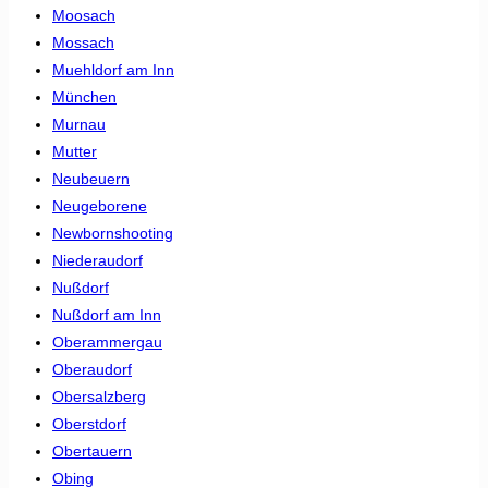
Moosach
Mossach
Muehldorf am Inn
München
Murnau
Mutter
Neubeuern
Neugeborene
Newbornshooting
Niederaudorf
Nußdorf
Nußdorf am Inn
Oberammergau
Oberaudorf
Obersalzberg
Oberstdorf
Obertauern
Obing