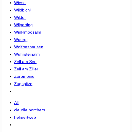
Wiese
Wildbichl
Wilder
Wilparting
Winklmoosalm
Woergl
Wolfratshausen
Wuhrsteinalm
Zell am See
Zell am Ziller
Zeremonie
Zugspitze
All
claudia.borchers
helmertweb