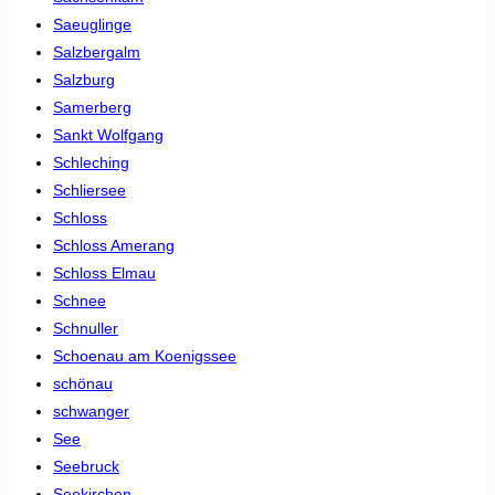
Saeuglinge
Salzbergalm
Salzburg
Samerberg
Sankt Wolfgang
Schleching
Schliersee
Schloss
Schloss Amerang
Schloss Elmau
Schnee
Schnuller
Schoenau am Koenigssee
schönau
schwanger
See
Seebruck
Seekirchen