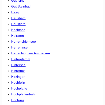
Gut Ising
Gut Steinbach
Haag
Hausham
Haustiere
Hechtsee
Heiraten
Herrenchiemsee
Herreninsel
Herrsching am Ammersee
Hinterglemm
Hintersee
Hintertux
Hirzinger
Hochfelln
Hochplatte
Hochplattenbahn
Hochries