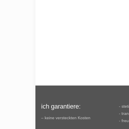
ich garantiere:
- ste
- tra
– keine versteckten Kosten
- fre