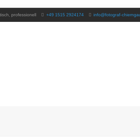
isch, professionell
+49 1515 2924174
info@fotograf-chiemg