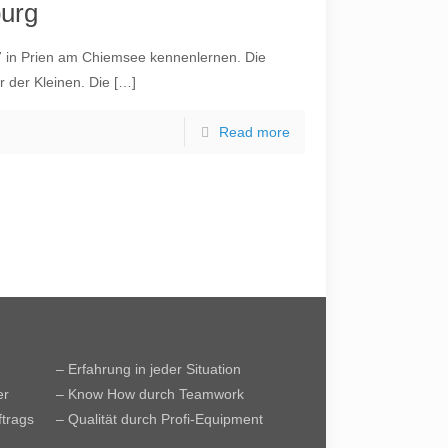
urg
 17 in Prien am Chiemsee kennenlernen. Die
r der Kleinen. Die
[…]
Read more
– Erfahrung in jeder Situation
er
– Know How durch Teamwork
ftrags
– Qualität durch Profi-Equipment