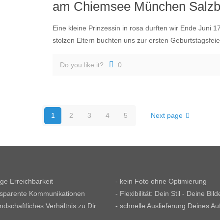
am Chiemsee München Salzb
Eine kleine Prinzessin in rosa durften wir Ende Juni
stolzen Eltern buchten uns zur ersten Geburtstagsfeie
Do you like it?
0
1
2
3
4
5
Next page
tige Erreichbarkeit
- kein Foto ohne Optimierung
nsparente Kommunikationen
- Flexibilität: Dein Stil - Deine Bild
undschaftliches Verhältnis zu Dir
- schnelle Auslieferung Deines Au