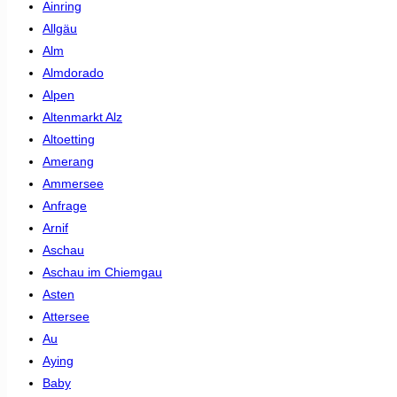
Ainring
Allgäu
Alm
Almdorado
Alpen
Altenmarkt Alz
Altoetting
Amerang
Ammersee
Anfrage
Arnif
Aschau
Aschau im Chiemgau
Asten
Attersee
Au
Aying
Baby