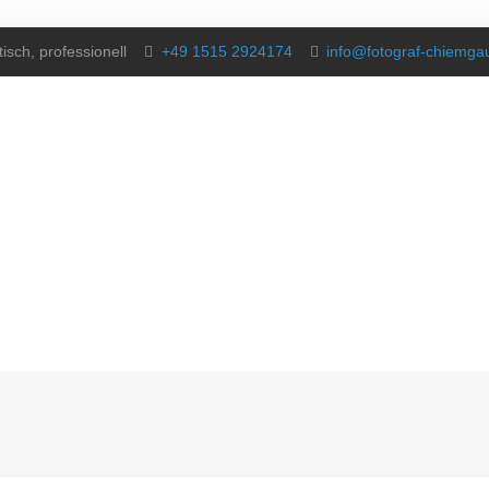
isch, professionell
+49 1515 2924174
info@fotograf-chiemg