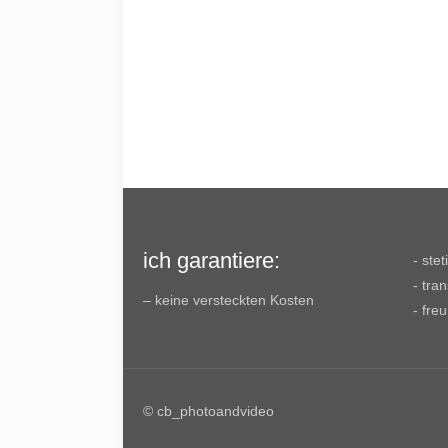
ich garantiere:
- ste
- tra
– keine versteckten Kosten
- fre
© cb_photoandvideo