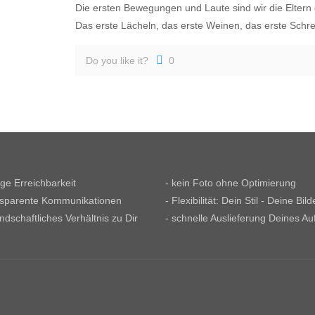
Die ersten Bewegungen und Laute sind wir die Elter
Das erste Lächeln, das erste Weinen, das erste Schr
Do you like it?
0
tige Erreichbarkeit
- kein Foto ohne Optimierung
nsparente Kommunikationen
- Flexibilität: Dein Stil - Deine Bild
undschaftliches Verhältnis zu Dir
- schnelle Auslieferung Deines Au