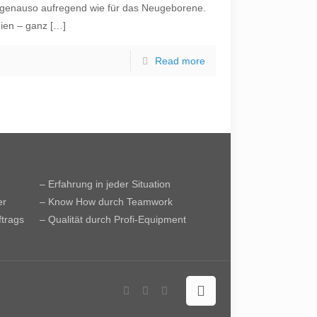
n genauso aufregend wie für das Neugeborene.
eien – ganz
[…]
Read more
– Erfahrung in jeder Situation
er
– Know How durch Teamwork
ftrags
– Qualität durch Profi-Equipment