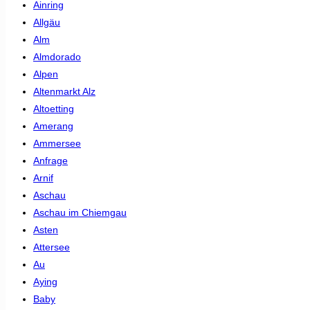
Ainring
Allgäu
Alm
Almdorado
Alpen
Altenmarkt Alz
Altoetting
Amerang
Ammersee
Anfrage
Arnif
Aschau
Aschau im Chiemgau
Asten
Attersee
Au
Aying
Baby