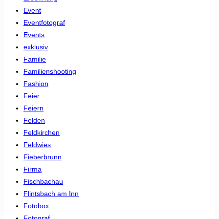
Event
Eventfotograf
Events
exklusiv
Familie
Familienshooting
Fashion
Feier
Feiern
Felden
Feldkirchen
Feldwies
Fieberbrunn
Firma
Fischbachau
Flintsbach am Inn
Fotobox
Fotograf