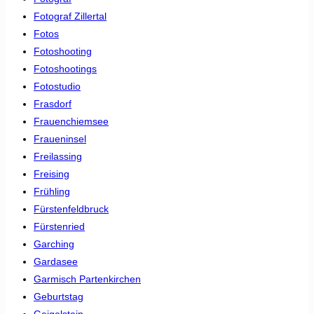
Fotograf Zillertal
Fotos
Fotoshooting
Fotoshootings
Fotostudio
Frasdorf
Frauenchiemsee
Fraueninsel
Freilassing
Freising
Frühling
Fürstenfeldbruck
Fürstenried
Garching
Gardasee
Garmisch Partenkirchen
Geburtstag
Geigelstein