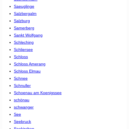
Saeuglinge
Salzbergalm
Salzburg
Samerberg
Sankt Wolfgang
Schleching
Schliersee
Schloss
Schloss Amerang
Schloss Elmau
Schnee
Schnuller
Schoenau am Koenigssee
schönau
schwanger
See
Seebruck
Seekirchen