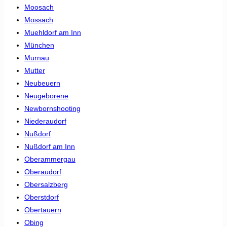
Moosach
Mossach
Muehldorf am Inn
München
Murnau
Mutter
Neubeuern
Neugeborene
Newbornshooting
Niederaudorf
Nußdorf
Nußdorf am Inn
Oberammergau
Oberaudorf
Obersalzberg
Oberstdorf
Obertauern
Obing