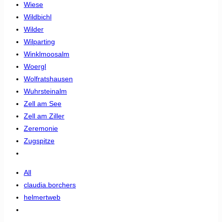
Wiese
Wildbichl
Wilder
Wilparting
Winklmoosalm
Woergl
Wolfratshausen
Wuhrsteinalm
Zell am See
Zell am Ziller
Zeremonie
Zugspitze
All
claudia.borchers
helmertweb