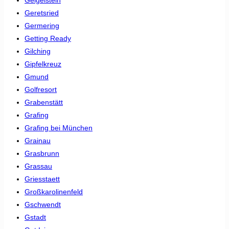
Geretsried
Germering
Getting Ready
Gilching
Gipfelkreuz
Gmund
Golfresort
Grabenstätt
Grafing
Grafing bei München
Grainau
Grasbrunn
Grassau
Griesstaett
Großkarolinenfeld
Gschwendt
Gstadt