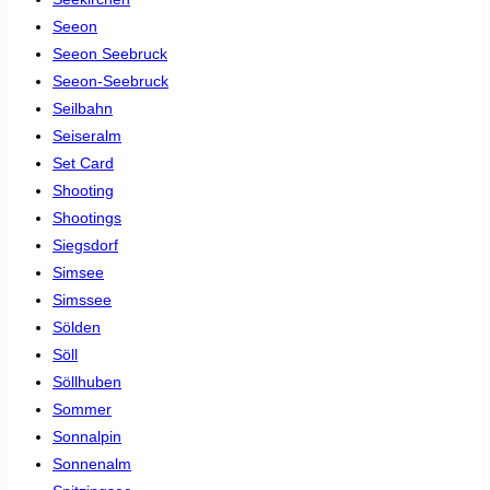
Seeon
Seeon Seebruck
Seeon-Seebruck
Seilbahn
Seiseralm
Set Card
Shooting
Shootings
Siegsdorf
Simsee
Simssee
Sölden
Söll
Söllhuben
Sommer
Sonnalpin
Sonnenalm