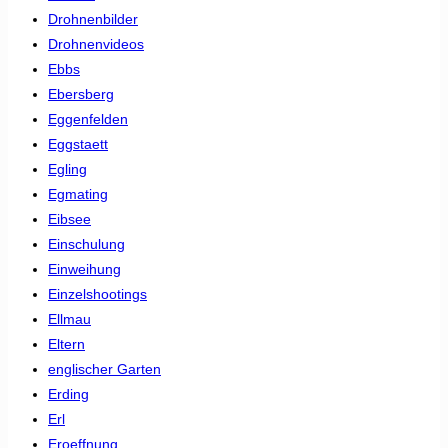
Drohnenbilder
Drohnenvideos
Ebbs
Ebersberg
Eggenfelden
Eggstaett
Egling
Egmating
Eibsee
Einschulung
Einweihung
Einzelshootings
Ellmau
Eltern
englischer Garten
Erding
Erl
Eroeffnung