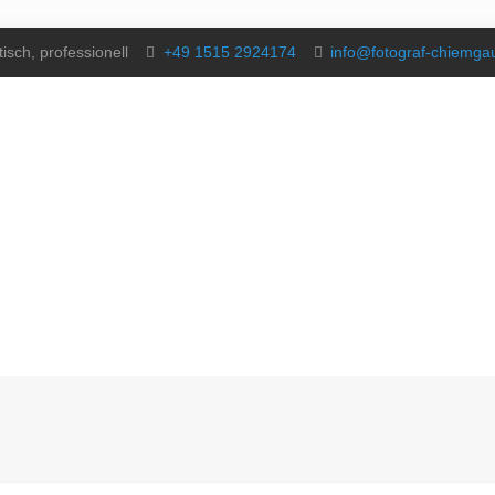
isch, professionell
+49 1515 2924174
info@fotograf-chiemg