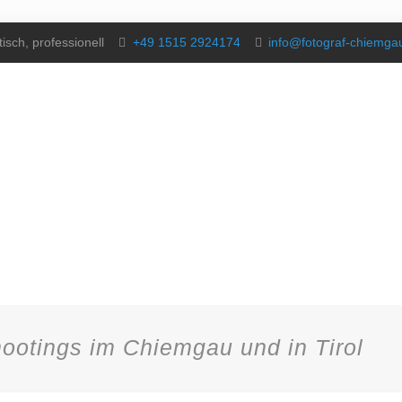
isch, professionell
+49 1515 2924174
info@fotograf-chiemg
ootings im Chiemgau und in Tirol