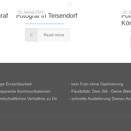
21. Januar 2022
21. 
raf
Fotograf in Teisendorf
Fot
Kö
Read more
tige Erreichbarkeit
- kein Foto ohne Optimierung
nsparente Kommunikationen
- Flexibilität: Dein Stil - Deine Bild
undschaftliches Verhältnis zu Dir
- schnelle Auslieferung Deines Au