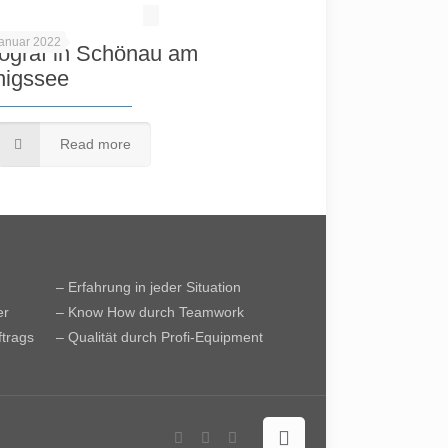
Januar 2022
ograf in Schönau am
nigssee
Read more
– Erfahrung in jeder Situation
er
– Know How durch Teamwork
ftrags
– Qualität durch Profi-Equipment