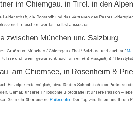
ner im Chiemgau, in Tirol, in den Alpe
 die Leidenschaft, die Romantik und das Vertrauen des Paares widerspi
ofessionell retuschiert werden, selbst aussuchen.
bte zwischen München und Salzburg
ten Großraum München / Chiemgau / Tirol / Salzburg und auch auf
Mal
isse und, wenn gewünscht, auch um eine(n) Visagist(in) / Hairstylist(
au, am Chiemsee, in Rosenheim & Pri
ch Einzelportraits möglich, etwa für den Schreibtisch des Partners od
ingen. Gemäß unserer Philosophie „Fotografie ist unsere Passion – leben
esen Sie mehr über unsere
Philosophie
Der Tag wird Ihnen und Ihrem Pa