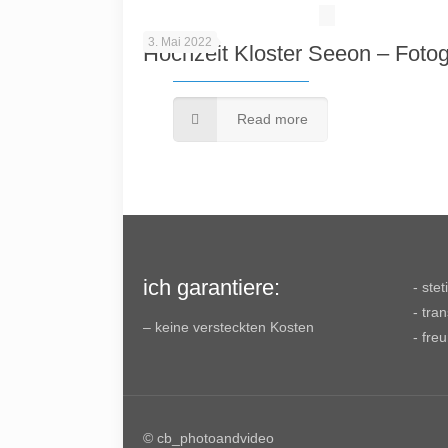
3. Mai 2022
Hochzeit Kloster Seeon – Fotog
Read more
ich garantiere:
- ste
- tra
– keine versteckten Kosten
- fre
© cb_photoandvideo