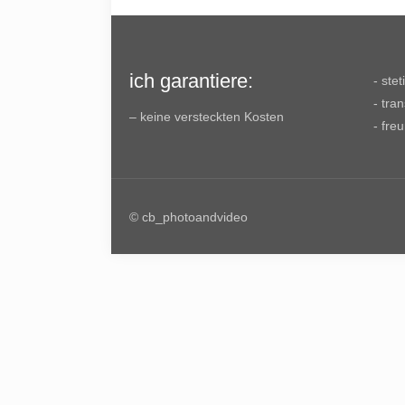
ich garantiere:
- ste
- tra
– keine versteckten Kosten
- fre
© cb_photoandvideo