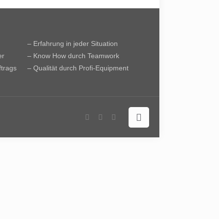
– Erfahrung in jeder Situation
er
– Know How durch Teamwork
ftrags
– Qualität durch Profi-Equipment