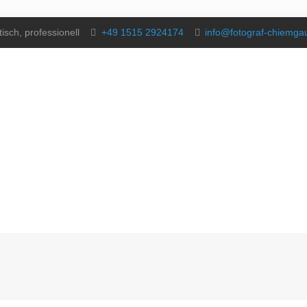
isch, professionell
+49 1515 2924174
info@fotograf-chiemg