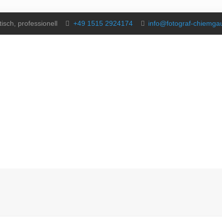
isch, professionell
+49 1515 2924174
info@fotograf-chiemg